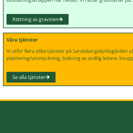
beställningsknappen här nedan. Vi rättar gravstenar på
Rättning av gravsten
Våra tjänster
Vi utför flera olika tjänster på Sandsborgskyrkogården så
plantering/utsmyckning, bokning av andlig ledare, boupp
Se alla tjänster