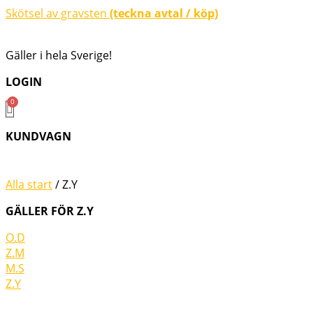
Hoppa
Skötsel av gravsten
(teckna avtal / köp)
till
innehåll
Gäller i hela Sverige!
LOGIN
KUNDVAGN
Alla start
/ Z.Y
GÄLLER FÖR Z.Y
O.D
Z.M
M.S
Z.Y