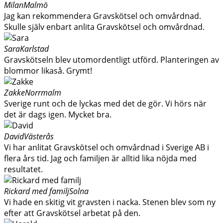
Milan
Malmö
Jag kan rekommendera Gravskötsel och omvårdnad.
Skulle själv enbart anlita Gravskötsel och omvårdnad.
Sara
Karlstad
Gravskötseln blev utomordentligt utförd. Planteringen av
blommor likaså. Grymt!
Zakke
Norrmalm
Sverige runt och de lyckas med det de gör. Vi hörs när
det är dags igen. Mycket bra.
David
Västerås
Vi har anlitat Gravskötsel och omvårdnad i Sverige AB i
flera års tid. Jag och familjen är alltid lika nöjda med
resultatet.
Rickard med familj
Solna
Vi hade en skitig vit gravsten i nacka. Stenen blev som ny
efter att Gravskötsel arbetat på den.