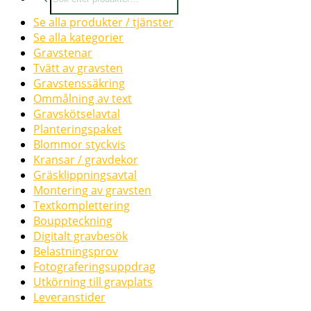
search
Se alla produkter / tjänster
Se alla kategorier
Gravstenar
Tvätt av gravsten
Gravstenssäkring
Ommålning av text
Gravskötselavtal
Planteringspaket
Blommor styckvis
Kransar / gravdekor
Gräsklippningsavtal
Montering av gravsten
Textkomplettering
Bouppteckning
Digitalt gravbesök
Belastningsprov
Fotograferingsuppdrag
Utkörning till gravplats
Leveranstider