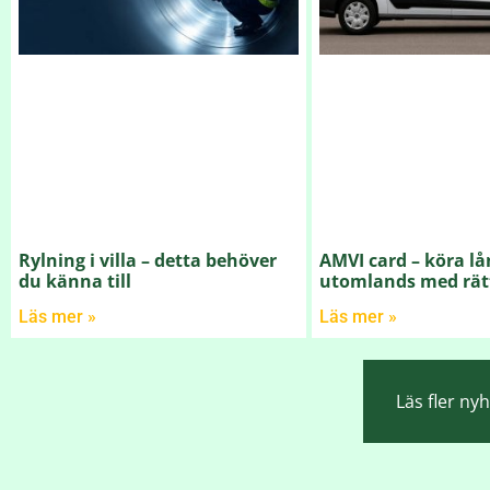
Rylning i villa – detta behöver
AMVI card – köra lå
du känna till
utomlands med rät
Läs mer »
Läs mer »
Läs fler ny