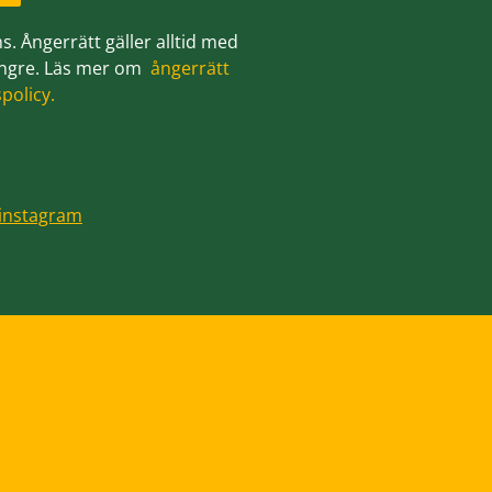
on
s. Ångerrätt gäller alltid med
 längre. Läs mer om
ångerrätt
spolicy.
 instagram