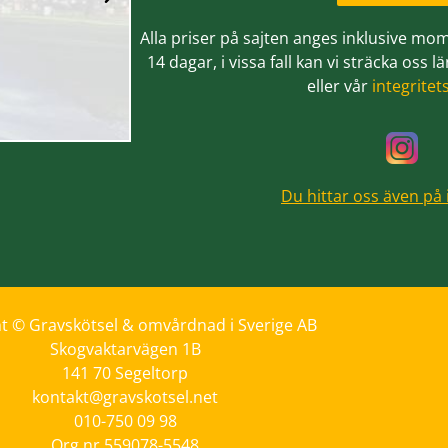
Martin Olss
Uppsala
Alla priser på sajten anges inklusive mom
14 dagar, i vissa fall kan vi sträcka oss
eller vår
integritet
Du hittar oss även på
t © Gravskötsel & omvårdnad i Sverige AB
Skogvaktarvägen 1B
141 70 Segeltorp
kontakt@gravskotsel.net
010-750 09 98
Org.nr 559078-5548