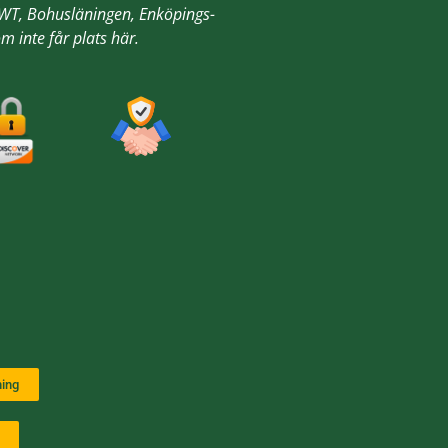
 NWT, Bohusläningen, Enköpings-
m inte får plats här.
a på Gravskötsel och
Tvätt av gravsten 
ning
Rekommenderar Gravsköt