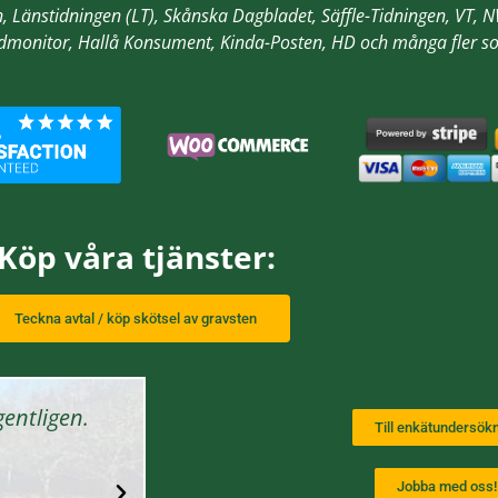
n, Länstidningen (LT), Skånska Dagbladet, Säffle-Tidningen, VT,
odmonitor, Hallå Konsument, Kinda-Posten, HD
och många fler so
Köp våra tjänster:
Teckna avtal / köp skötsel av gravsten
gentligen.
Riktigt bra, ett stort tack ska ni h
Till enkätundersök
omvårdnad
Jobba med oss!