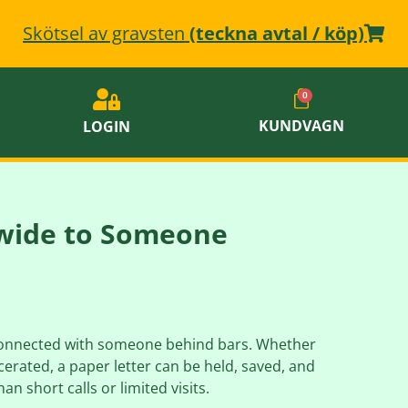
Skötsel av gravsten
(teckna avtal / köp)
KUNDVAGN
LOGIN
dwide to Someone
tay connected with someone behind bars. Whether
cerated, a paper letter can be held, saved, and
n short calls or limited visits.