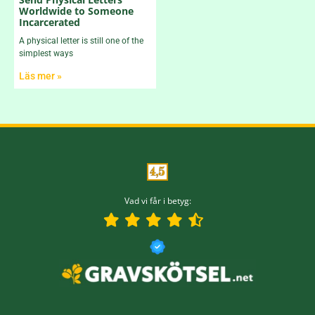
Worldwide to Someone
Incarcerated
A physical letter is still one of the
simplest ways
Läs mer »
Vad vi får i betyg: