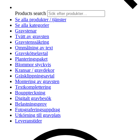
Products search
Se alla produkter / tjänster
Se alla kategorier
Gravstenar
Tvätt av gravsten
Gravstenssäkring
Ommålning av text
Gravskötselavtal
Planteringspaket
Blommor styckvis
Kransar / gravdekor
Gräsklippningsavtal
Montering av gravsten
Textkomplettering
Bouppteckning
Digitalt gravbesök
Belastningsprov
Fotograferingsuppdrag
Utkörning till gravplats
Leveranstider