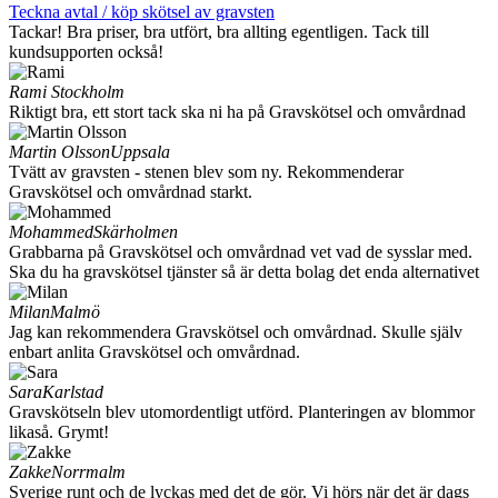
Teckna avtal / köp skötsel av gravsten
Tackar! Bra priser, bra utfört, bra allting egentligen. Tack till
kundsupporten också!
Rami
Stockholm
Riktigt bra, ett stort tack ska ni ha på Gravskötsel och omvårdnad
Martin Olsson
Uppsala
Tvätt av gravsten - stenen blev som ny. Rekommenderar
Gravskötsel och omvårdnad starkt.
Mohammed
Skärholmen
Grabbarna på Gravskötsel och omvårdnad vet vad de sysslar med.
Ska du ha gravskötsel tjänster så är detta bolag det enda alternativet
Milan
Malmö
Jag kan rekommendera Gravskötsel och omvårdnad. Skulle själv
enbart anlita Gravskötsel och omvårdnad.
Sara
Karlstad
Gravskötseln blev utomordentligt utförd. Planteringen av blommor
likaså. Grymt!
Zakke
Norrmalm
Sverige runt och de lyckas med det de gör. Vi hörs när det är dags