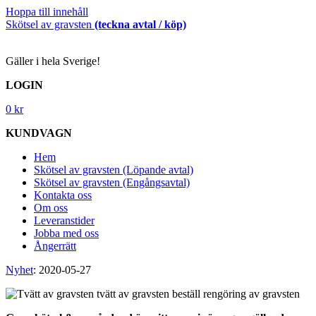
Hoppa till innehåll
Skötsel av gravsten
(teckna avtal / köp)
Gäller i hela Sverige!
LOGIN
0
kr
KUNDVAGN
Hem
Skötsel av gravsten (Löpande avtal)
Skötsel av gravsten (Engångsavtal)
Kontakta oss
Om oss
Leveranstider
Jobba med oss
Ångerrätt
Nyhet
: 2020-05-27