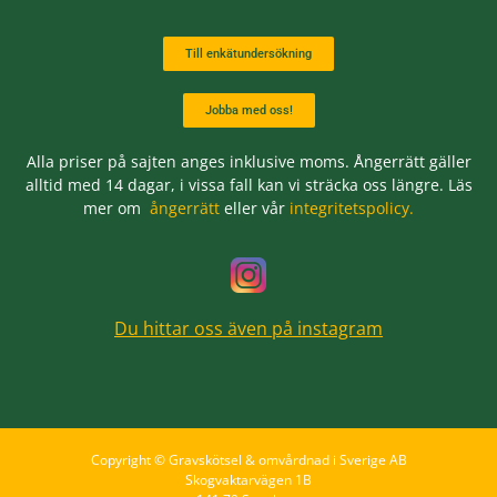
Till enkätundersökning
Jobba med oss!
Alla priser på sajten anges inklusive moms. Ångerrätt gäller
alltid med 14 dagar, i vissa fall kan vi sträcka oss längre. Läs
mer om
ångerrätt
eller vår
integritetspolicy.
Du hittar oss även på instagram
Copyright © Gravskötsel & omvårdnad i Sverige AB
Skogvaktarvägen 1B