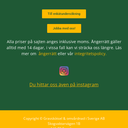
Till enkätundersökning
Jobba med oss!
Alla priser på sajten anges inklusive moms. Ångerrätt gäller
alltid med 14 dagar, i vissa fall kan vi sträcka oss längre. Läs
mer om
ångerrätt
eller vår
integritetspolicy.
Du hittar oss även på instagram
Copyright © Gravskötsel & omvårdnad i Sverige AB
Skogvaktarvägen 1B