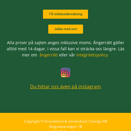
Till enkätundersökning
Jobba med oss!
Alla priser på sajten anges inklusive moms. Ångerrätt gäller
alltid med 14 dagar, i vissa fall kan vi sträcka oss längre. Läs
mer om
ångerrätt
eller vår
integritetspolicy.
Du hittar oss även på instagram
Copyright © Gravskötsel & omvårdnad i Sverige AB
Skogvaktarvägen 1B