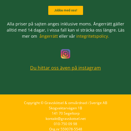
Jobba med oss!
Alla priser på sajten anges inklusive moms. Ångerrätt gäller
alltid med 14 dagar, i vissa fall kan vi sträcka oss längre. Läs
mer om
ångerrätt
eller vår
integritetspolicy.
Du hittar oss även på instagram
Copyright © Gravskötsel & omvårdnad i Sverige AB
Skogvaktarvägen 1B
141 70 Segeltorp
kontakt@gravskotsel.net
010-750 09 98
Org.nr 559078-5548