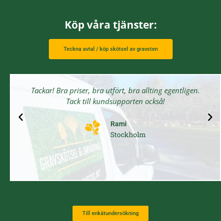
Köp våra tjänster:
Teckna avtal / köp skötsel av gravsten
Tackar! Bra priser, bra utfört, bra allting egentligen.
Tack till kundsupporten också!
Rami
Stockholm
Till enkätundersökning