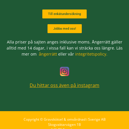
Till enkätundersökning
Jobba med oss!
Alla priser på sajten anges inklusive moms. Ångerrätt gäller
alltid med 14 dagar, i vissa fall kan vi sträcka oss längre. Läs
mer om
ångerrätt
eller vår
integritetspolicy.
Du hittar oss även på instagram
Copyright © Gravskötsel & omvårdnad i Sverige AB
Skogvaktarvägen 1B