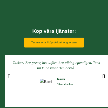
Köp våra tjänster:
Teckna avtal / köp skötsel av gravsten
Tackar! Bra priser, bra utfört, bra allting egentligen. Tack
till kundsupporten också!
Rami
Stockholm