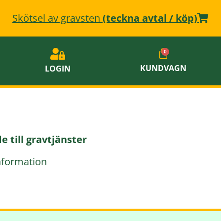
Skötsel av gravsten
(teckna avtal / köp)
KUNDVAGN
LOGIN
e till gravtjänster
information