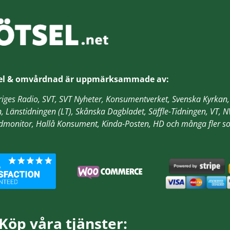
el & omvårdnad är
uppmärksammade av:
veriges Radio, SVT, SVT Nyheter, Konsumentverket, Svenska Kyrk
n, Länstidningen (LT), Skånska Dagbladet, Säffle-Tidningen, VT,
odmonitor, Hallå Konsument, Kinda-Posten, HD
och många fler so
Köp våra tjänster: