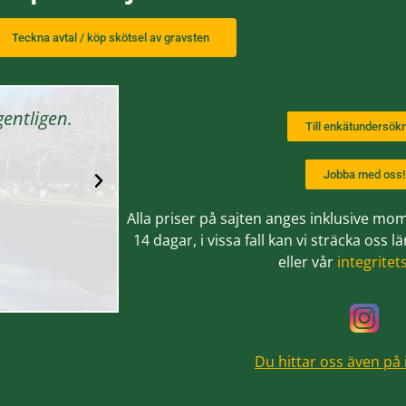
Teckna avtal / köp skötsel av gravsten
gentligen.
Riktigt bra, ett stort tack ska ni h
Till enkätundersök
omvårdnad
Jobba med oss!
Martin Olss
Uppsala
Alla priser på sajten anges inklusive mom
14 dagar, i vissa fall kan vi sträcka oss
eller vår
integritet
Du hittar oss även på