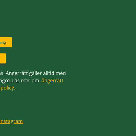
a på Gravskötsel och
Tvätt av gravsten 
ning
Rekommenderar Gravsköt
on
s. Ångerrätt gäller alltid med
 längre. Läs mer om
ångerrätt
spolicy.
 instagram