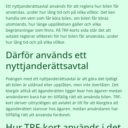
Ett nyttjanderättsavtal används för att reglera hur bilen får
användas, under hur lång tid och på vilka villkor. Det kan
handla om vem som får köra bilen, om bilen får köras
utomlands, hur länge upplåtelsen gäller och vilka
begränsningar som finns. På TRF-korts sida står det att
avtalet reglerar villkoren för hur bilen får användas, under
hur lång tid och på vilka villkor.
Därför används ett
nyttjanderättsavtal
Poängen med ett nyttjanderättsavtal är att göra det tydligt
att bilen är utlånad eller upplåten, men inte överlåten. Det
klargör alltså att äganderätten ligger kvar hos ägaren medan
användaren bara har en tillfällig rätt att använda bilen. TRF-
kort skriver uttryckligen att avtalet är till för att klargöra att
äganderätten stannar hos ägaren, medan användaren har
tillfällig rätt att använda fordonet.
Hur TRF-kort används i det