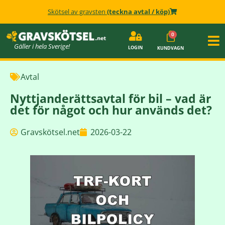
Skötsel av gravsten
(teckna avtal / köp)
Gäller i hela Sverige!
LOGIN
KUNDVAGN
Avtal
Nyttjanderättsavtal för bil – vad är
det för något och hur används det?
Gravskötsel.net
2026-03-22