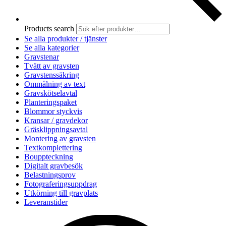
Products search
Se alla produkter / tjänster
Se alla kategorier
Gravstenar
Tvätt av gravsten
Gravstenssäkring
Ommålning av text
Gravskötselavtal
Planteringspaket
Blommor styckvis
Kransar / gravdekor
Gräsklippningsavtal
Montering av gravsten
Textkomplettering
Bouppteckning
Digitalt gravbesök
Belastningsprov
Fotograferingsuppdrag
Utkörning till gravplats
Leveranstider