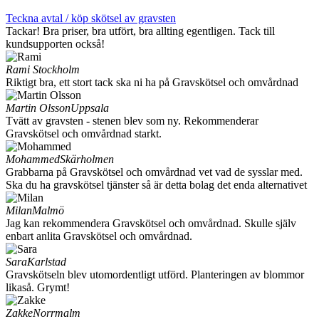
Teckna avtal / köp skötsel av gravsten
Tackar! Bra priser, bra utfört, bra allting egentligen. Tack till
kundsupporten också!
Rami
Stockholm
Riktigt bra, ett stort tack ska ni ha på Gravskötsel och omvårdnad
Martin Olsson
Uppsala
Tvätt av gravsten - stenen blev som ny. Rekommenderar
Gravskötsel och omvårdnad starkt.
Mohammed
Skärholmen
Grabbarna på Gravskötsel och omvårdnad vet vad de sysslar med.
Ska du ha gravskötsel tjänster så är detta bolag det enda alternativet
Milan
Malmö
Jag kan rekommendera Gravskötsel och omvårdnad. Skulle själv
enbart anlita Gravskötsel och omvårdnad.
Sara
Karlstad
Gravskötseln blev utomordentligt utförd. Planteringen av blommor
likaså. Grymt!
Zakke
Norrmalm