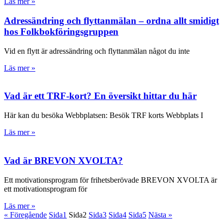
Läs mer »
Adressändring och flyttanmälan – ordna allt smidigt
hos Folkbokföringsgruppen
Vid en flytt är adressändring och flyttanmälan något du inte
Läs mer »
Vad är ett TRF-kort? En översikt hittar du här
Här kan du besöka Webbplatsen: Besök TRF korts Webbplats I
Läs mer »
Vad är BREVON XVOLTA?
Ett motivationsprogram för frihetsberövade BREVON XVOLTA är
ett motivationsprogram för
Läs mer »
« Föregående
Sida
1
Sida
2
Sida
3
Sida
4
Sida
5
Nästa »